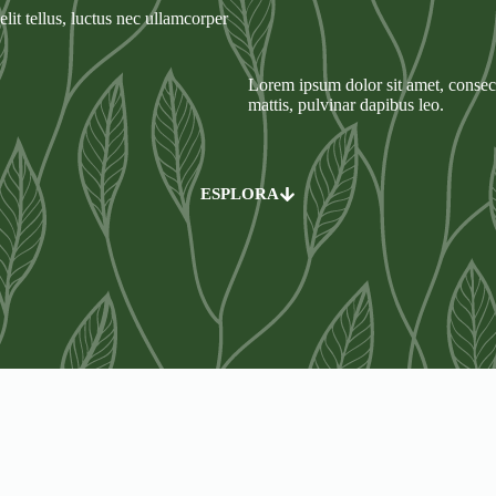
lit tellus, luctus nec ullamcorper
Lorem ipsum dolor sit amet, consecte
mattis, pulvinar dapibus leo.
ESPLORA