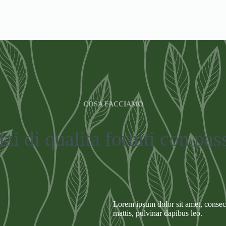
COSA FACCIAMO
izi di qualita forniti con pas
Lorem ipsum dolor sit amet, consecte
mattis, pulvinar dapibus leo.